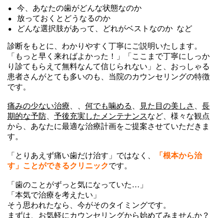
今、あなたの歯がどんな状態なのか
放っておくとどうなるのか
どんな選択肢があって、どれがベストなのか など
診断をもとに、わかりやすく丁寧にご説明いたします。
「もっと早く来ればよかった！」「ここまで丁寧にしっか
り診てもらえて無料なんて信じられない」
と、おっしゃる
患者さんがとても多いのも、当院のカウンセリングの特徴
です。
痛みの少ない治療
、、
何でも噛める
、
見た目の美しさ
、
長
期的な予防
、
予後
充実したメンテナンス
など、
様々な観点
から、あなたに最適な治療計画をご提案させていただきま
す。
「とりあえず痛い歯だけ治す」ではなく、
「根本から治
す」ことができるクリニック
です。
「歯のことがずっと気になっていた…」
「本気で治療を考えたい」
そう思われたなら、今がそのタイミングです。
まずは、お気軽にカウンセリングから始めてみませんか？