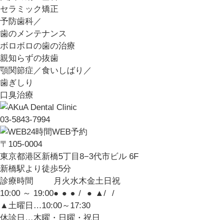
セラミック矯正
予防歯科／
歯のメンテナンス
ボロボロの歯の治療
親知らずの抜歯
顎関節症／食いしばり／
歯ぎしり
口臭治療
03-5843-7994
24時間WEB予約
〒105-0004
東京都港区新橋5丁目8−3代市ビル 6F
新橋駅より徒歩5分
診療時間
月
火
水
木
金
土
日
祝
10:00 ～ 19:00
●
●
●
/
●
▲
/
/
▲土曜日…10:00～17:30
休診日…木曜・日曜・祝日