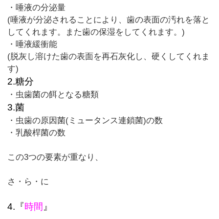
・唾液の分泌量
(
唾液が分泌されることにより、歯の表面の汚れを落と
してくれます。また歯の保湿をしてくれます。
)
・唾液緩衝能
(
脱灰し溶けた歯の表面を再石灰化し、硬くしてくれま
す
)
2.
糖分
・虫歯菌の餌となる糖類
3.
菌
・虫歯の原因菌(ミュータンス連鎖菌)の数
・乳酸桿菌の数
この
3
つの要素が重なり、
さ・ら・に
4.
『
時間
』