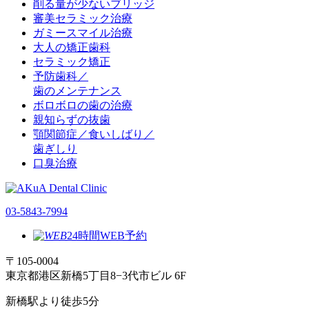
削る量が少ないブリッジ
審美セラミック治療
ガミースマイル治療
大人の矯正歯科
セラミック矯正
予防歯科／
歯のメンテナンス
ボロボロの歯の治療
親知らずの抜歯
顎関節症／食いしばり／
歯ぎしり
口臭治療
03-5843-7994
24時間WEB予約
〒105-0004
東京都港区新橋5丁目8−3代市ビル 6F
新橋駅より徒歩5分