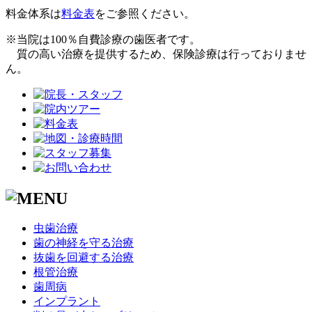
料金体系は
料金表
をご参照ください。
※当院は
100％自費診療
の歯医者です。
質の高い治療を提供するため、保険診療は行っておりませ
ん。
虫歯治療
歯の神経を守る治療
抜歯を回避する治療
根管治療
歯周病
インプラント