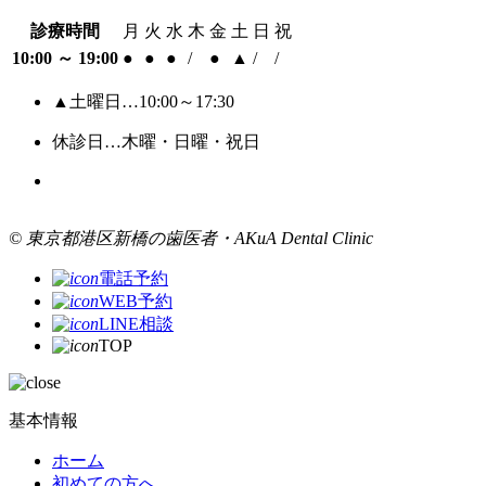
診療時間
月
火
水
木
金
土
日
祝
10:00 ～ 19:00
●
●
●
/
●
▲
/
/
▲土曜日…10:00～17:30
休診日…木曜・日曜・祝日
© 東京都港区新橋の歯医者・AKuA Dental Clinic
電話予約
WEB予約
LINE相談
TOP
基本情報
ホーム
初めての方へ