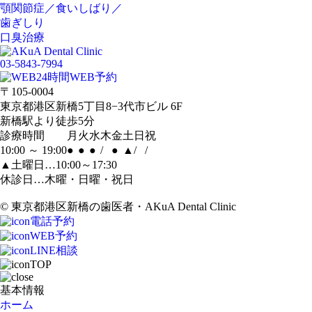
顎関節症／食いしばり／
歯ぎしり
口臭治療
03-5843-7994
24時間WEB予約
〒105-0004
東京都港区新橋5丁目8−3代市ビル 6F
新橋駅より徒歩5分
診療時間
月
火
水
木
金
土
日
祝
10:00 ～ 19:00
●
●
●
/
●
▲
/
/
▲土曜日…10:00～17:30
休診日…木曜・日曜・祝日
© 東京都港区新橋の歯医者・AKuA Dental Clinic
電話予約
WEB予約
LINE相談
TOP
基本情報
ホーム