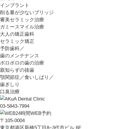
インプラント
削る量が少ないブリッジ
審美セラミック治療
ガミースマイル治療
大人の矯正歯科
セラミック矯正
予防歯科／
歯のメンテナンス
ボロボロの歯の治療
親知らずの抜歯
顎関節症／食いしばり／
歯ぎしり
口臭治療
03-5843-7994
24時間WEB予約
〒105-0004
東京都港区新橋5丁目8−3代市ビル 6F