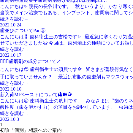
歯周病④短期集中歯周病治療が選ばれる理由part…
こんにちは✨ 院長の長谷川です。 秋というより、かなり寒
当院でメイン治療でもある、インプラント、歯周病に関してシ
続きを読む→
2022.10.24
歯並びについてPart②
こんにちは🌞 歯科衛生士の吉松です✨ 最近急に寒くなり気
せていただきました😬 今回は、歯列矯正の種類についてお話
続きを読む→
2022.10.17
🧙🏻‍♀️歯磨剤の成分について🪥
こんにちは😊 歯科衛生士の須貝です🌼 皆さまが普段何気な
手に取っていませんか？ 最近は市販の歯磨剤もマウスウォ
続きを読む→
2022.10.10
新入荷MIペーストについて👻🎃💀
こんにちは😌 歯科衛生士の爪川です。 みなさまは〝歯のミネ
酸性度（歯を溶かす力） の項目をお調べしています。 虫歯
続きを読む→
2022.10.3
1
初診「個別」相談へのご案内