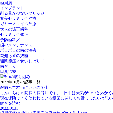
歯周病
インプラント
削る量が少ないブリッジ
審美セラミック治療
ガミースマイル治療
大人の矯正歯科
セラミック矯正
予防歯科／
歯のメンテナンス
ボロボロの歯の治療
親知らずの抜歯
顎関節症／食いしばり／
歯ぎしり
口臭治療
2022年10月の記事一覧
銀歯って本当にいいの？①
こんにちは✨ 院長の長谷川です。 日中は天気がいいと温か
現在保険でよく使われている銀歯に関してお話ししたいと思います
続きを読む→
2022.10.31