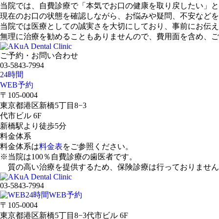
当院では、自費診療で「本気でお口の健康を取り戻したい」と
現在のお口の状態を確認しながら、お悩みや疑問、不安などを
当院では医療としての誠実さを大切にしており、事前にお伝え
無理に治療を勧めることもありませんので、費用面を含め、ご
ご予約・お問い合わせ
03-5843-7994
24時間
WEB予約
〒105-0004
東京都港区新橋5丁目8−3
代市ビル 6F
新橋駅より徒歩5分
料金体系
料金体系は
料金表
をご参照ください。
※当院は
100％自費診療
の歯医者です。
質の高い治療を提供するため、保険診療は行っておりません
03-5843-7994
24時間WEB予約
〒105-0004
東京都港区新橋5丁目8−3代市ビル 6F