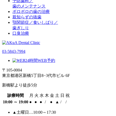
予防歯科／
歯のメンテナンス
ボロボロの歯の治療
親知らずの抜歯
顎関節症／食いしばり／
歯ぎしり
口臭治療
03-5843-7994
24時間WEB予約
〒105-0004
東京都港区新橋5丁目8−3代市ビル 6F
新橋駅より徒歩5分
診療時間
月
火
水
木
金
土
日
祝
10:00 ～ 19:00
●
●
●
/
●
▲
/
/
▲土曜日…10:00～17:30