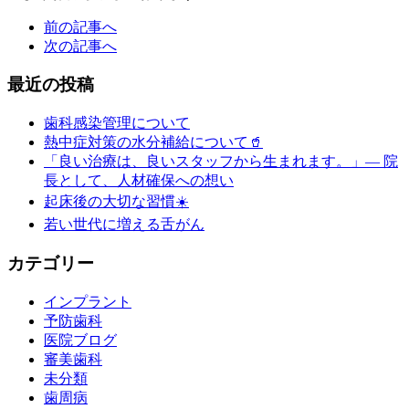
前の記事へ
次の記事へ
最近の投稿
歯科感染管理について
熱中症対策の水分補給について🥤
「良い治療は、良いスタッフから生まれます。」― 院
長として、人材確保への想い
起床後の大切な習慣☀️
若い世代に増える舌がん
カテゴリー
インプラント
予防歯科
医院ブログ
審美歯科
未分類
歯周病