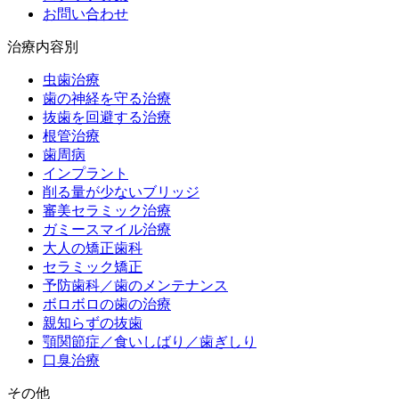
お問い合わせ
治療内容別
虫歯治療
歯の神経を守る治療
抜歯を回避する治療
根管治療
歯周病
インプラント
削る量が少ないブリッジ
審美セラミック治療
ガミースマイル治療
大人の矯正歯科
セラミック矯正
予防歯科／歯のメンテナンス
ボロボロの歯の治療
親知らずの抜歯
顎関節症／食いしばり／歯ぎしり
口臭治療
その他