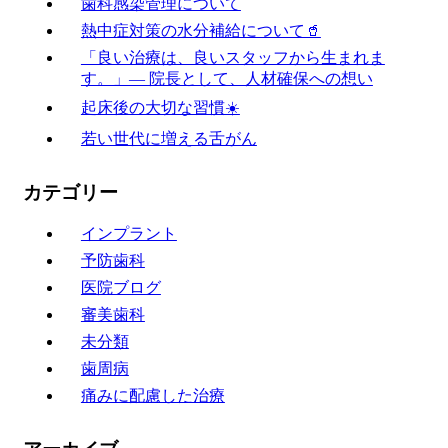
歯科感染管理について
熱中症対策の水分補給について🥤
「良い治療は、良いスタッフから生まれま
す。」― 院長として、人材確保への想い
起床後の大切な習慣☀️
若い世代に増える舌がん
カテゴリー
インプラント
予防歯科
医院ブログ
審美歯科
未分類
歯周病
痛みに配慮した治療