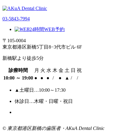
03-5843-7994
24時間WEB予約
〒105-0004
東京都港区新橋5丁目8−3代市ビル 6F
新橋駅より徒歩5分
診療時間
月
火
水
木
金
土
日
祝
10:00 ～ 19:00
●
●
●
/
●
▲
/
/
▲土曜日…10:00～17:30
休診日…木曜・日曜・祝日
© 東京都港区新橋の歯医者・AKuA Dental Clinic